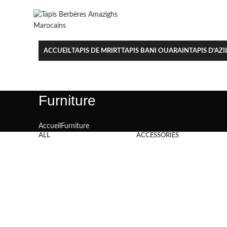
ACCUEIL
TAPIS DE MRIRT
TAPIS BANI OUARAIN
TAPIS D’AZI
Furniture
Accueil
Furniture
ALL
ACCESSORIES
Furniture
Netus eu mollis hac dignis
Furniture
A lacus bibendum pulvinar