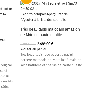
Add to compare
Aperçu rapide
Ajouter à la liste des souhaits
Très beau tapis marocain amazigh
de Mrirt de haute qualité
ère
2.689,00
€
2.889,00
€
Ajouter au panier
Très beau tapis rose et vert amazigh
berbère marocain de Mrirt fait à main en
original
laine naturelle et épaisse de haute qualité
use et
able au
rs motifs
 côté.
Add to c