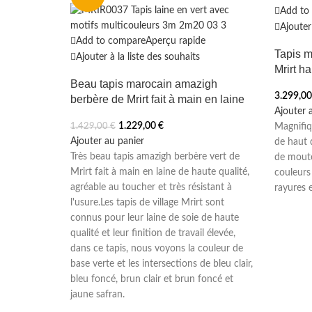
Add to
Ajouter 
Add to compare
Aperçu rapide
Tapis m
Ajouter à la liste des souhaits
Mrirt h
Beau tapis marocain amazigh
3.299,0
berbère de Mrirt fait à main en laine
Ajouter 
1.229,00
€
Magnifiq
1.429,00
€
Ajouter au panier
de haut 
Très beau tapis amazigh berbère vert de
de mout
Mrirt fait à main en laine de haute qualité,
couleurs
agréable au toucher et très résistant à
rayures 
l'usure.Les tapis de village Mrirt sont
connus pour leur laine de soie de haute
qualité et leur finition de travail élevée,
dans ce tapis, nous voyons la couleur de
base verte et les intersections de bleu clair,
bleu foncé, brun clair et brun foncé et
jaune safran.