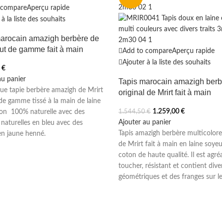
 compare
Aperçu rapide
à la liste des souhaits
arocain amazigh berbère de
aut de gamme fait à main
Add to compare
Aperçu rapide
Ajouter à la liste des souhaits
0
€
au panier
Tapis marocain amazigh berb
ue tapie berbère amazigh de Mrirt
original de Mrirt fait à main
de gamme tissé à la main de laine
1.259,00
€
on 100% naturelle avec des
1.544,50
€
Ajouter au panier
 naturelles en bleu avec des
Tapis amazigh berbère multicolore 
en jaune henné.
de Mrirt fait à main en laine soye
coton de haute qualité. Il est agré
toucher, résistant et contient dive
géométriques et des franges sur le