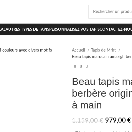
LAL
AUTRES TYPES DE TAPIS
PERSONNALISEZ VOS TAPIS
CONTACTEZ-NO
Accueil
Tapis de Mrirt
Beau tapis marocain amazigh berbè
Beau tapis m
berbère origin
à main
1.159,00
€
979,00
€