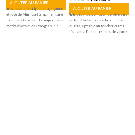
AJOUTER AU PANIER
Très beau tapis original rouge, jaune
AJOUTER AU PANIER
et rose de Mrirt tissé à main en laine
Très beau tapis amazigh berbère vert
T
naturelle et épaisse. Il comporte des
de Mrirt fait à main en laine de haute
à
motifs divers et des franges sur le
qualité, agréable au toucher et très
n
côté.
résistant à l'usure.Les tapis de village
c
Mrirt sont connus pour leur laine de
t
soie de haute qualité et leur finition
P
de travail élevée, dans ce tapis, nous
p
voyons la couleur de base verte et les
p
intersections de bleu clair, bleu
v
foncé, brun clair et brun foncé et
jaune safran.