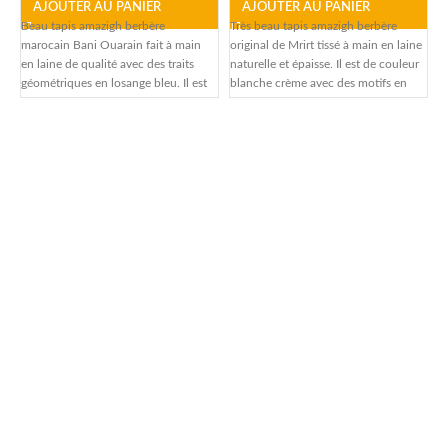
AJOUTER AU PANIER
AJOUTER AU PANIER
Beau tapis amazigh berbère
Très beau tapis amazigh berbère
marocain Bani Ouarain fait à main
original de Mrirt tissé à main en laine
B
en laine de qualité avec des traits
naturelle et épaisse. Il est de couleur
m
géométriques en losange bleu. Il est
blanche crème avec des motifs en
c
résistant, agréable au toucher et
traits noirs et des franges sur le côté.
l
comporte des franges sur le
e
côté.Couleur : blanc grisé avec
a
motifs géométriques losanges en
s
bleu Matière : laine épaisse haute
qualité naturelle prélevée sur des
moutons élevés en plein air de
manière écoresponsable Fabrication :
fait à mainLongueur : 250 Cm
Largeur : 160 Cm