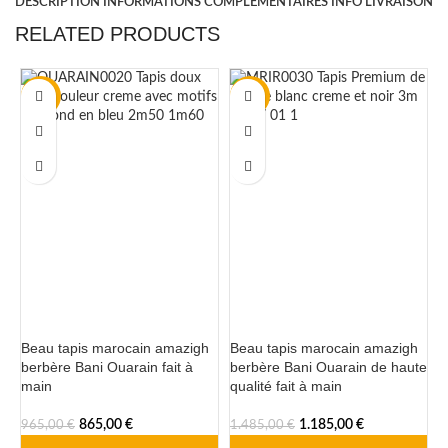
DESCRIPTION
INFORMATIONS COMPLÉMENTAIRES
INFO LIVRAISON
RELATED PRODUCTS
-10%
-20%
Beau tapis marocain amazigh
Beau tapis marocain amazigh
T
berbère Bani Ouarain fait à
berbère Bani Ouarain de haute
b
main
qualité fait à main
c
à
865,00
€
1.185,00
€
965,00
€
1.485,00
€
8